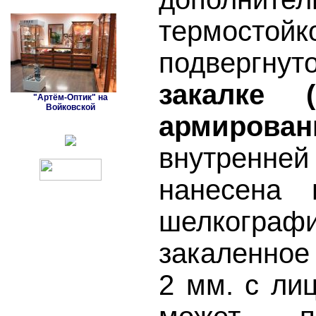
термостой
подверг
закалке (
"Артём-Оптик" на
Войковской
армирован
внутрен
нанесена 
шелкограф
закаленное
2 мм. с ли