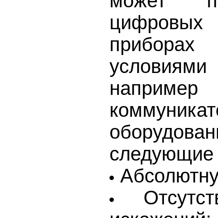
может п
цифровых 
прибора
условиями
наприм
коммуникат
оборудова
следующие 
Абсолютну
Отсутс
искажений;