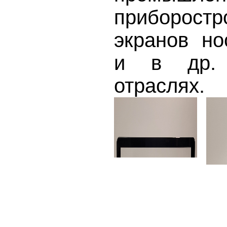
приборостро
экранов но
и в др. 
отраслях.