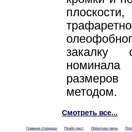
плоскост
трафарет
олеофобн
закалку с
номинала
размеро
методом.
Смотреть все...
Главная страница
Прайс-лист
Обратная связь
Пол