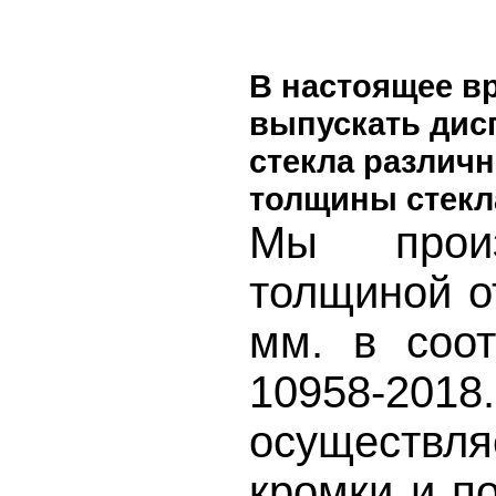
В настоящее в
выпускать
дис
стекла
различн
толщины стекл
Мы произ
толщиной от
мм. в соо
10958-20
осуществл
кромки и п