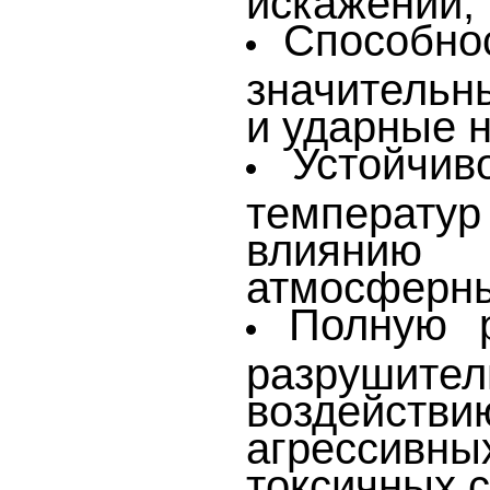
Способно
значительн
и ударные н
Устойчив
температу
влияни
атмосферны
Полную р
разрушител
воздейст
агрессивн
токсичных с