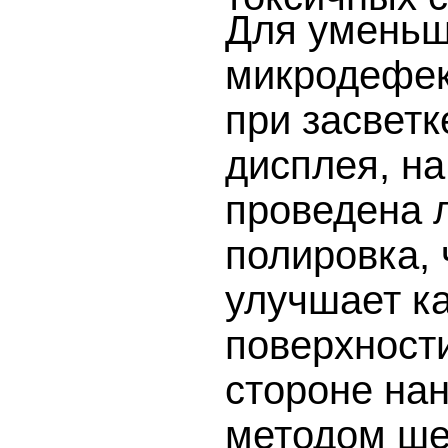
Для уменьш
микродефек
при засвет
дисплея, на
проведена 
полировка, 
улучшает к
поверхност
стороне на
методом ше