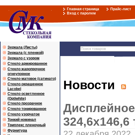
Главная страница
Прайс-лист
Вход с паролем
Зеркала (Листы)
Зеркала (с пленкой)
Зеркало с узором
Стекло армированное
Стекло жаропрочное
огнеупорное
Стекло матовое (сатинато)
Новости
Стекло окрашенное
Lacobel
Стекло осветленное
(Optiwhite)
Стекло прозрачное
Дисплейное
Стекло тонированное
Стекло узорчатое
324,6х146,6 
Тонкий номинал
Триплекс пленочный
Фурнитура
22 декабря 2022