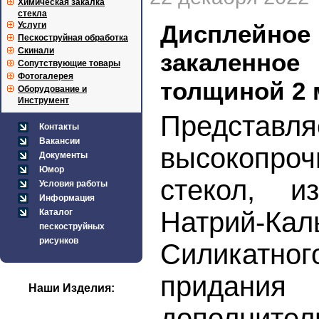
Химическая закалка
стекла
Услуги
Дисплейн
Пескоструйная обработка
Скинали
закаленно
Сопутствующие товары
Фотогалерея
толщиной 2 
Оборудование и
Инструмент
Предста
Контакты
Вакансии
высокопро
Документы
Юмор
стекол, и
Условия работы
Информация
Натрий-Кал
Каталог
пескоструйных
рисунков
Силикатно
придан
Наши Изделия:
дополнител