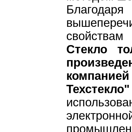
Благодаря
вышепереч
свойст
Стекло то
произве
компан
Техстекло"
исполь
электронно
промышлен