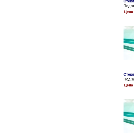
Стекл
Под з
Цена 
Стекл
Под з
Цена 