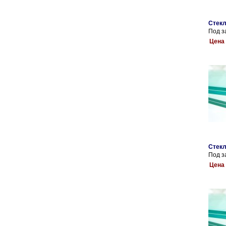
Стекл
Под з
Цена 
Стекл
Под з
Цена 