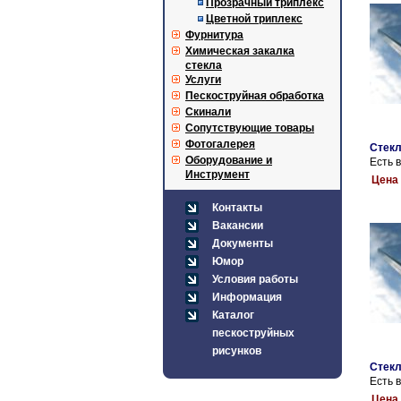
Прозрачный триплекс
Цветной триплекс
Фурнитура
Химическая закалка
стекла
Услуги
Пескоструйная обработка
Скинали
Сопутствующие товары
Фотогалерея
Стекл
Оборудование и
Есть 
Инструмент
Цена 
Контакты
Вакансии
Документы
Юмор
Условия работы
Информация
Каталог
пескоструйных
рисунков
Стекл
Есть 
Цена 