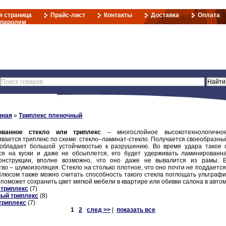
я страница
Прайс-лист
Контакты
Доставка
Оплата
 паролем
вная
»
Триплекс пленочный
ованное стекло или триплекс
– многослойное высокотехнологичное
вается триплекс по схеме: стекло–ламинат-стекло. Получается своеобразный
обладает большой устойчивостью к разрушению. Во время удара такое 
ся на куски и даже не обсыплется, его будет удерживать ламинированн
онструкции, вполне возможно, что оно даже не вывалится из рамы. 
во – шумоизоляция. Стекло на столько плотное, что оно почти не поддается
Плюсом также можно считать способность такого стекла поглощать ультраф
 поможет сохранить цвет мягкой мебели в квартире или обивки салона в авто
триплекс
(7)
ый триплекс
(8)
триплекс
(7)
1
2
след >>
|
показать все