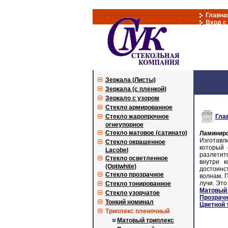
Главна
Вход с
Зеркала (Листы)
Зеркала (с пленкой)
Зеркало с узором
Стекло армированное
Стекло жаропрочное
Гла
огнеупорное
Стекло матовое (сатинато)
Ламинир
Изготавли
Стекло окрашенное
который 
Lacobel
разлетит
Стекло осветленное
внутри к
(Optiwhite)
достоинст
Стекло прозрачное
волнам. 
лучи. Это
Стекло тонированное
Матовый 
Стекло узорчатое
Прозрачн
Тонкий номинал
Цветной 
Триплекс пленочный
Матовый триплекс