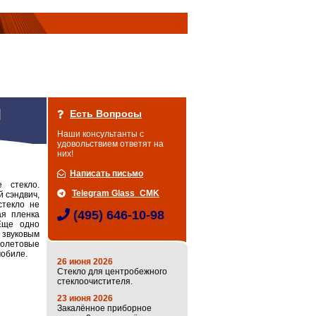
Есть Вопросы
Наши консультанты с
удовольствием ответят на
них!
Написать письмо
 стекло.
Telegram Glass_CMK
 сэндвич,
стекло не
(495) 646-10-98
ая пленка
Еще одно
 звуковым
иолетовые
мобиле.
26 июня 2026
Стекло для центробежного
стеклоочистителя.
23 июня 2026
Закалённое приборное