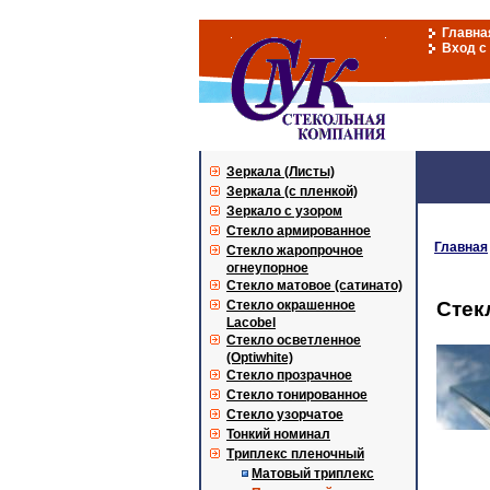
Главна
Вход с
Зеркала (Листы)
Зеркала (с пленкой)
Зеркало с узором
Стекло армированное
Главная
Стекло жаропрочное
огнеупорное
Стекло матовое (сатинато)
Стекло окрашенное
Стекл
Lacobel
Стекло осветленное
(Optiwhite)
Стекло прозрачное
Стекло тонированное
Стекло узорчатое
Тонкий номинал
Триплекс пленочный
Матовый триплекс