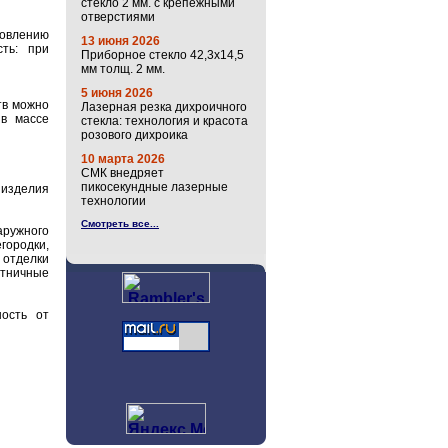
стекло 2 мм. с крепёжными
отверстиями
товлению
13 июня 2026
сть: при
Приборное стекло 42,3х14,5
мм толщ. 2 мм.
5 июня 2026
тв можно
Лазерная резка дихроичного
 в массе
стекла: технология и красота
розового дихроика
10 марта 2026
СМК внедряет
пикосекундные лазерные
 изделия
технологии
Смотреть все...
аружного
городки,
 отделки
стничные
ность от