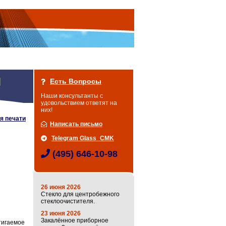
Есть Вопросы
Наши консультанты с
удовольствием ответят на
них!
я печати
Написать письмо
Telegram Glass_CMK
(495) 646-10-98
26 июня 2026
Стекло для центробежного
стеклоочистителя.
23 июня 2026
Закалённое приборное
тигаемое