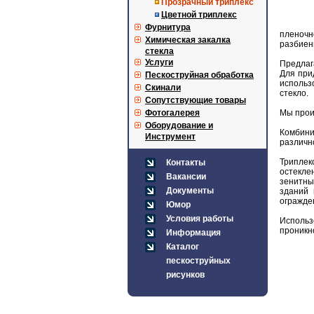
Прозрачный триплекс
Цветной триплекс
Фурнитура
пленочн
Химическая закалка
разбиен
стекла
Услуги
Предлаг
Для при
Пескоструйная обработка
использ
Скинали
стекло.
Сопутствующие товары
Фотогалерея
Мы прои
Оборудование и
Комбини
Инструмент
различн
Триплек
Контакты
остекле
Вакансии
зенитны
Документы
зданий 
огражден
Юмор
Условия работы
Использ
проникн
Информация
Каталог
пескоструйных
рисунков