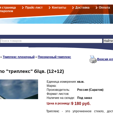
я страница
Прайс-лист
Контакты
Доставка
Оплата
 паролем
»
Триплекс пленочный
»
Прозрачный триплекс
Версия дл
о "триплекс" б/цв. (12+12)
Единица измерения:
кв.м.
Марка:
Производитель:
Россия (Саратов)
Формат листов:
Наличие на складе:
Под заказ
9 180 руб.
Цена в розницу:
Триплекс - это упрочненное стекло, дос