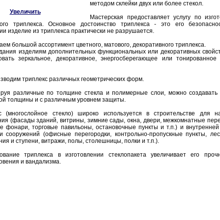
методом склейки двух или более стекол.
Увеличить
Мастерская предоставляет услугу по изго
ого триплекса. Основное достоинство триплекса - это его безопасно
ии изделие из триплекса практически не разрушается.
аем большой ассортимент цветного, матового, декоративного триплекса.
дания изделиям дополнительных функциональных или декоративных свойс
овать зеркальное, декоративное, энергосберегающее или тонированное
зводим триплекс различных геометрических форм.
руя различные по толщине стекла и полимерные слои, можно создавать
ой толщины и с различным уровнем защиты.
с (многослойное стекло) широко используется в строительстве для н
ния (фасады зданий, витрины, зимние сады, окна, двери, межкомнатные пере
е фонари, торговые павильоны, остановочные пункты и т.п.) и внутренней
и сооружений (офисные перегородки, контрольно-пропускные пункты, ле
ия и ступени, витражи, полы, столешницы, полки и т.п.).
ование триплекса в изготовлении стеклопакета увеличивает его проч
овения и вандализма.