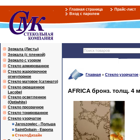
Главная страница
Прайс-лист
Вход с паролем
Зеркала (Листы)
Зеркала (с пленкой)
Зеркало с узором
Стекло армированное
Стекло жаропрочное
Главная
»
Стекло узорчатое
огнеупорное
Стекло матовое (сатинато)
Стекло окрашенное
AFRICA бронз. толщ. 4 м
Lacobel
Стекло осветленное
(Optiwhite)
Стекло прозрачное
Стекло тонированное
Стекло узорчатое
Jaroszowiec - Польша
SaintGobain - Европа
СтеклоДизайн