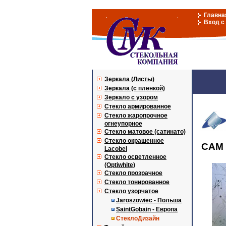
Главна
Вход с
Зеркала (Листы)
Зеркала (с пленкой)
Зеркало с узором
Стекло армированное
Стекло жаропрочное
огнеупорное
Стекло матовое (сатинато)
Стекло окрашенное
CAM 
Lacobel
Стекло осветленное
(Optiwhite)
Стекло прозрачное
Стекло тонированное
Стекло узорчатое
Jaroszowiec - Польша
SaintGobain - Европа
СтеклоДизайн