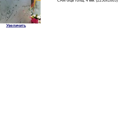
CAM б/цв толщ. 4 мм. (2250х1605)
Увеличить