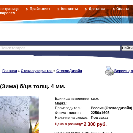
я страница
Прайс-лист
Контакты
Доставка
Оплата
 паролем
Главная
»
Стекло узорчатое
»
СтеклоДизайн
Версия дл
(Зима) б/цв толщ. 4 мм.
Единица измерения:
кв.м.
Марка:
Производитель:
Россия (Стеклодизайн)
Формат листов:
2250х1605
Наличие на складе:
Под заказ
2 300 руб.
Цена в розницу: