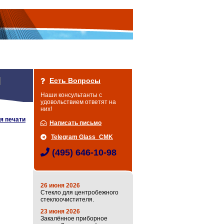
Есть Вопросы
Наши консультанты с
удовольствием ответят на
них!
я печати
Написать письмо
Telegram Glass_CMK
(495) 646-10-98
26 июня 2026
Стекло для центробежного
стеклоочистителя.
23 июня 2026
Закалённое приборное