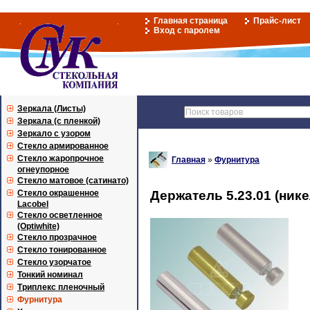
Главная страница
Прайс-лист
Вход с паролем
Зеркала (Листы)
Зеркала (с пленкой)
Зеркало с узором
Стекло армированное
Стекло жаропрочное
Главная
»
Фурнитура
огнеупорное
Стекло матовое (сатинато)
Стекло окрашенное
Держатель 5.23.01 (нике
Lacobel
Стекло осветленное
(Optiwhite)
Стекло прозрачное
Стекло тонированное
Стекло узорчатое
Тонкий номинал
Триплекс пленочный
Фурнитура