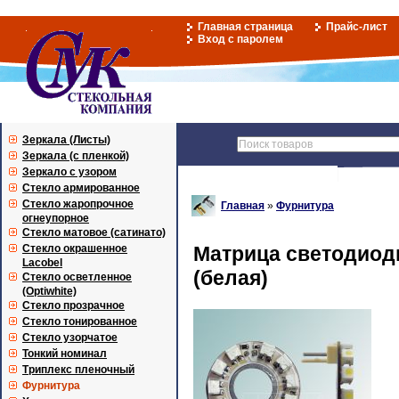
Главная страница
Прайс-лист
Вход с паролем
Зеркала (Листы)
Зеркала (с пленкой)
Зеркало с узором
Стекло армированное
Стекло жаропрочное
Главная
»
Фурнитура
огнеупорное
Стекло матовое (сатинато)
Стекло окрашенное
Матрица светодиод
Lacobel
(белая)
Стекло осветленное
(Optiwhite)
Стекло прозрачное
Стекло тонированное
Стекло узорчатое
Тонкий номинал
Триплекс пленочный
Фурнитура