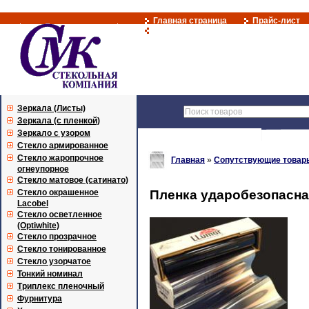
Главная страница
Прайс-лист
Вход с паролем
Зеркала (Листы)
Зеркала (с пленкой)
Зеркало с узором
Стекло армированное
Стекло жаропрочное
Главная
»
Сопутствующие товар
огнеупорное
Стекло матовое (сатинато)
Стекло окрашенное
Пленка ударобезопасна
Lacobel
Стекло осветленное
(Optiwhite)
Стекло прозрачное
Стекло тонированное
Стекло узорчатое
Тонкий номинал
Триплекс пленочный
Фурнитура