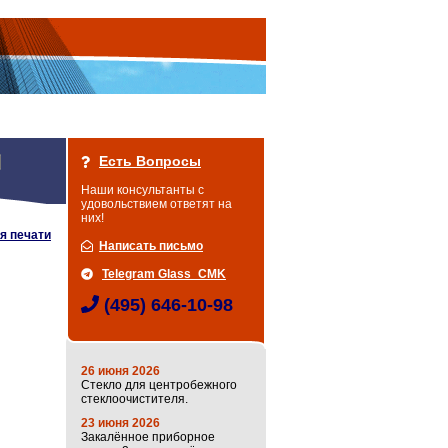
Есть Вопросы
Наши консультанты с
удовольствием ответят на
них!
я печати
Написать письмо
Telegram Glass_CMK
(495) 646-10-98
26 июня 2026
Стекло для центробежного
стеклоочистителя.
23 июня 2026
Закалённое приборное