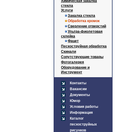
Химическая закалка
стекла
Услуги
Закалка стекла
Обработка кромок
Сверление отверстий
Ультра-фиолетовая
склейка
Фацет
Пескоструйная обработка
Скинали
Сопутствующие товары
Фотогалерея
Оборудование и
Инструмент
Контакты
Вакансии
Документы
Юмор
Условия работы
Информация
Каталог
пескоструйных
рисунков