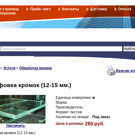
я страница
Прайс-лист
Контакты
Доставка
Оплата
 паролем
»
Услуги
»
Обработка кромок
Версия дл
овка кромок (12-15 мм.)
Единица измерения:
м
Марка:
Производитель:
Формат листов:
Наличие на складе:
Под заказ
260 руб.
Цена в розницу:
Увеличить
а кромок (12-15 мм.)