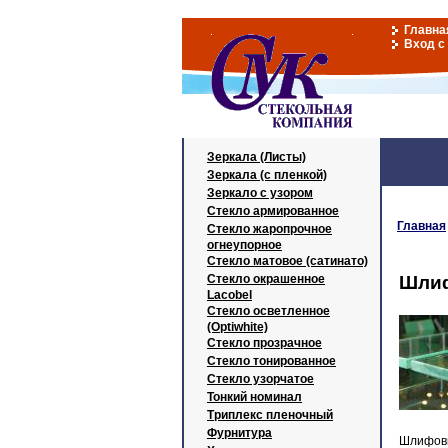
Главна
Вход с
Зеркала (Листы)
Зеркала (с пленкой)
Зеркало с узором
Стекло армированное
Главная
Стекло жаропрочное
огнеупорное
Стекло матовое (сатинато)
Стекло окрашенное
Шлиф
Lacobel
Стекло осветленное
(Optiwhite)
Стекло прозрачное
Стекло тонированное
Стекло узорчатое
Тонкий номинал
Триплекс пленочный
Фурнитура
Шлифовк