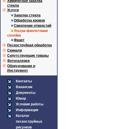
Химическая закалка
стекла
Услуги
Закалка стекла
Обработка кромок
Сверление отверстий
Ультра-фиолетовая
склейка
Фацет
Пескоструйная обработка
Скинали
Сопутствующие товары
Фотогалерея
Оборудование и
Инструмент
Контакты
Вакансии
Документы
Юмор
Условия работы
Информация
Каталог
пескоструйных
рисунков