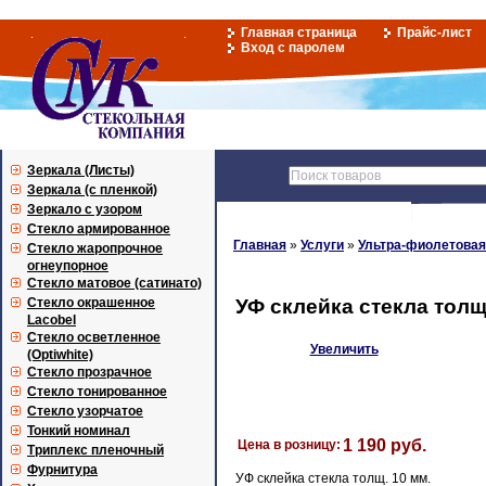
Главная страница
Прайс-лист
Вход с паролем
Зеркала (Листы)
Зеркала (с пленкой)
Зеркало с узором
Стекло армированное
Главная
»
Услуги
»
Ультра-фиолетовая
Стекло жаропрочное
огнеупорное
Стекло матовое (сатинато)
Стекло окрашенное
УФ склейка стекла толщ. 
Lacobel
Стекло осветленное
Увеличить
(Optiwhite)
Стекло прозрачное
Стекло тонированное
Стекло узорчатое
Тонкий номинал
1 190 руб.
Цена в розницу:
Триплекс пленочный
Фурнитура
УФ склейка стекла толщ. 10 мм.