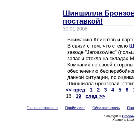
Шиншилла Бронзов
поставкой!
30.01.2008
Вниманию Клиентов и партн
В связи с тем, что стекло
Ш
заводе "Jaroszowiec" (поль
запасы стекла на складах 
Компания со своей стороны
обеспечению бесперебойной
данной ситуации, по оценк
Шиншилла бронзовая, стоит
<< пред
1
2
3
4
5
6
18
19
след >>
Главная страница
Прайс-лист
Обратная связь
Пол
Copyright ©
Стеко
Хостинг-Цен