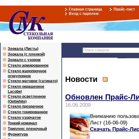
Главная страница
Прайс-лист
Вход с паролем
Зеркала (Листы)
Зеркала (с пленкой)
Зеркало с узором
Стекло армированное
Стекло жаропрочное
огнеупорное
Новости
Стекло матовое (сатинато)
Стекло окрашенное
Lacobel
Обновлен Прайс-Л
Стекло осветленное
(Optiwhite)
16.06.2009
Стекло прозрачное
Стекло тонированное
Вниманию пользова
Стекло узорчатое
Лист (16-06-09)
Тонкий номинал
Скачать Прайс-Лис
Триплекс пленочный
Фурнитура